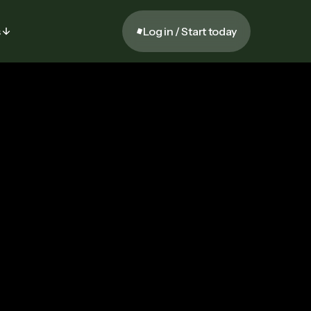
s
Log in / Start today
Fitness
Log in / Start today