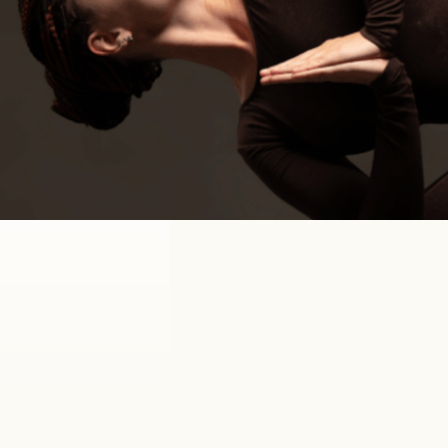
Beweeg Bewust is een methode waarbij je
spanningen in de dieper gelegen spieren los kan
laten en gevoelens die deze spanningen
veroorzaken kunt verwerken. Door de oefeningen
die we doen in deze workshop Beweeg Bewust kun
je op een milde manier spanningen gaan loslaten.
Doordat de spieren op een diep niveau gaan
ontspannen gaat je energie beter stromen en voel je