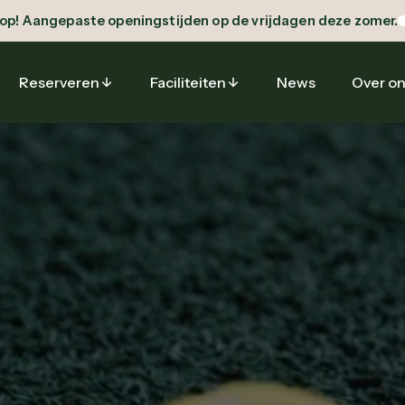
 op! Aangepaste openingstijden op de vrijdagen deze zomer.
Reserveren
Faciliteiten
News
Over o
Sport & Fitness
Sport & Fitness
News
Sport &
Gym