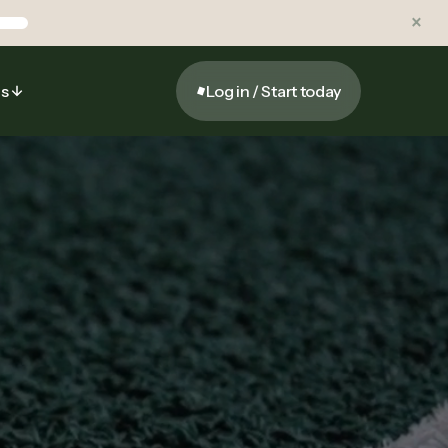
×
ns
Log in / Start today
 Fitness
Log in / Start today